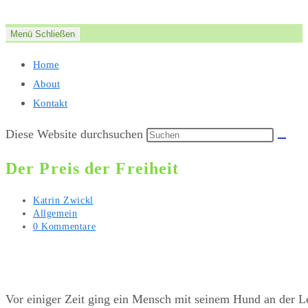
Zum
Inhalt
Menü
Schließen
springen
Home
About
Kontakt
Diese Website durchsuchen
Der Preis der Freiheit
Beitrags-
Katrin Zwickl
Autor:
Beitrags-
Allgemein
Kategorie:
Beitrags-
0 Kommentare
Kommentare:
Vor einiger Zeit ging ein Mensch mit seinem Hund an der Le