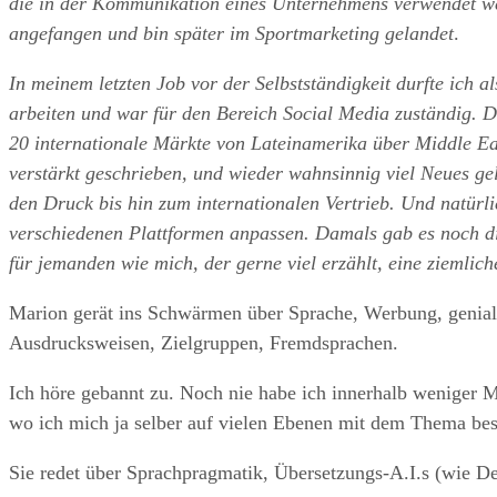
die in der Kommunikation eines Unternehmens verwendet we
angefangen und bin später im Sportmarketing gelandet
.
In meinem letzten Job vor der Selbstständigkeit durfte ich
arbeiten und war für den Bereich Social Media zuständig. 
20 internationale Märkte von Lateinamerika über Middle Ea
verstärkt geschrieben, und wieder wahnsinnig viel Neues gel
den Druck bis hin zum internationalen Vertrieb. Und natürli
verschiedenen Plattformen anpassen. Damals gab es noch d
für jemanden wie mich, der gerne viel erzählt, eine ziemli
Marion gerät ins Schwärmen über Sprache, Werbung, genial
Ausdrucksweisen, Zielgruppen, Fremdsprachen.
Ich höre gebannt zu. Noch nie habe ich innerhalb weniger M
wo ich mich ja selber auf vielen Ebenen mit dem Thema bes
Sie redet über Sprachpragmatik, Übersetzungs-A.I.s (wie De