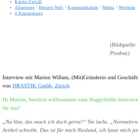
Beitrags-
Katrin Zwickl
Autor:
Beitrags-
Allgemein
/
Bessere Welt
/
Kommunikation
/
Media
/
Werbung
Kategorie:
Beitrags-
0 Kommentare
Kommentare:
(Bildquelle:
Pixabay)
Interview mit Marion Willam, (Mit)Gründerin und Geschäft
von
DRASTIK Gmbh, Zürich
.
Hi Marion, herzlich willkommen zum Happyfields-Interview
für uns!
„Na klar, das mach ich doch gerne!“
Sie lacht.
„Normalerwei
Artikel schreibt. Das ist für mich Neuland, ich lasse mich 