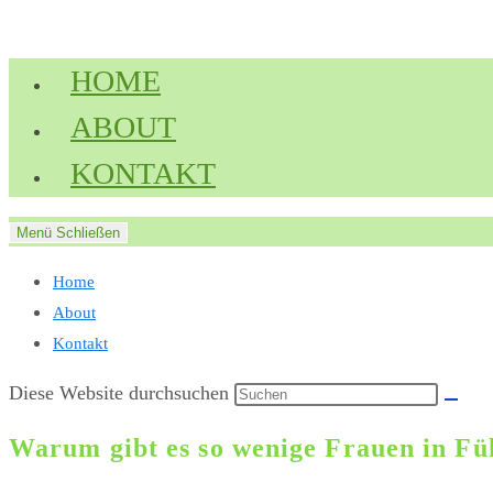
Zum
Inhalt
HOME
springen
ABOUT
KONTAKT
Menü
Schließen
Home
About
Kontakt
Diese Website durchsuchen
Warum gibt es so wenige Frauen in Fü