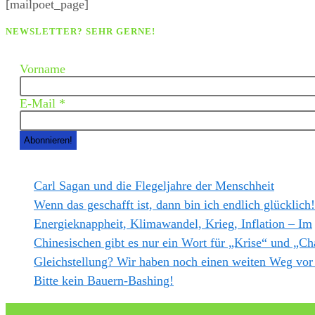
[mailpoet_page]
NEWSLETTER? SEHR GERNE!
Vorname
E-Mail
*
Carl Sagan und die Flegeljahre der Menschheit
Wenn das geschafft ist, dann bin ich endlich glücklich!
Energieknappheit, Klimawandel, Krieg, Inflation – Im
Chinesischen gibt es nur ein Wort für „Krise“ und „
Gleichstellung? Wir haben noch einen weiten Weg vor
Bitte kein Bauern-Bashing!