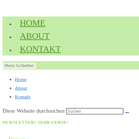
Zum
Inhalt
HOME
springen
ABOUT
KONTAKT
Menü
Schließen
Home
About
Kontakt
Diese Website durchsuchen
NEWSLETTER? SEHR GERNE!