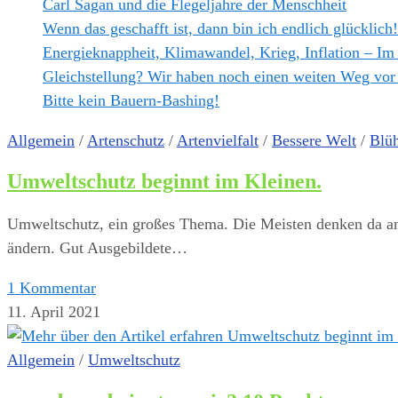
Carl Sagan und die Flegeljahre der Menschheit
Wenn das geschafft ist, dann bin ich endlich glücklich!
Energieknappheit, Klimawandel, Krieg, Inflation – Im
Gleichstellung? Wir haben noch einen weiten Weg vor
Bitte kein Bauern-Bashing!
Allgemein
/
Artenschutz
/
Artenvielfalt
/
Bessere Welt
/
Blüh
Umweltschutz beginnt im Kleinen.
Umweltschutz, ein großes Thema. Die Meisten denken da an 
ändern. Gut Ausgebildete…
1 Kommentar
11. April 2021
Allgemein
/
Umweltschutz