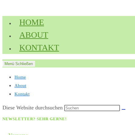
Zum
Inhalt
HOME
springen
ABOUT
KONTAKT
Menü
Schließen
Home
About
Kontakt
Diese Website durchsuchen
NEWSLETTER? SEHR GERNE!